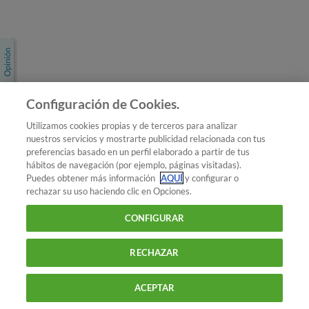
Únete a nosotros
Los más populares
Conoce OCU
Configuración de Cookies.
Más Información
Utilizamos cookies propias y de terceros para analizar
nuestros servicios y mostrarte publicidad relacionada con tus
© 2026 OCU
preferencias basado en un perfil elaborado a partir de tus
Condiciones generales de contratación de OCU
hábitos de navegación (por ejemplo, páginas visitadas).
Política de privacidad
Puedes obtener más información
AQUÍ
y configurar o
rechazar su uso haciendo clic en Opciones.
Uso del nombre y de los signos de OCU
Aviso Legal
Política de cookies
CONFIGURAR
RECHAZAR
ACEPTAR