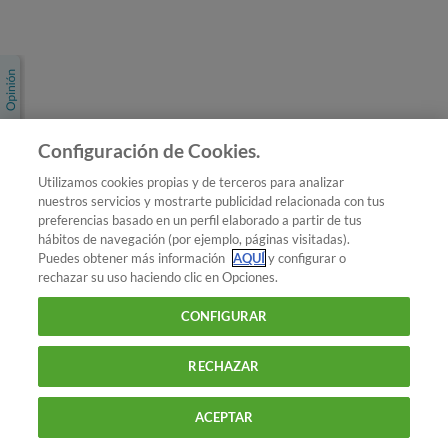
Únete a nosotros
Los más populares
Conoce OCU
Configuración de Cookies.
Más Información
Utilizamos cookies propias y de terceros para analizar
nuestros servicios y mostrarte publicidad relacionada con tus
© 2026 OCU
preferencias basado en un perfil elaborado a partir de tus
Condiciones generales de contratación de OCU
hábitos de navegación (por ejemplo, páginas visitadas).
Política de privacidad
Puedes obtener más información
AQUÍ
y configurar o
rechazar su uso haciendo clic en Opciones.
Uso del nombre y de los signos de OCU
Aviso Legal
Política de cookies
CONFIGURAR
RECHAZAR
ACEPTAR