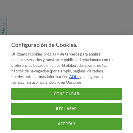
Únete a nosotros
Los más populares
Conoce OCU
Configuración de Cookies.
Más Información
Utilizamos cookies propias y de terceros para analizar
nuestros servicios y mostrarte publicidad relacionada con tus
© 2026 OCU
preferencias basado en un perfil elaborado a partir de tus
Condiciones generales de contratación de OCU
hábitos de navegación (por ejemplo, páginas visitadas).
Política de privacidad
Puedes obtener más información
AQUÍ
y configurar o
rechazar su uso haciendo clic en Opciones.
Uso del nombre y de los signos de OCU
Aviso Legal
Política de cookies
CONFIGURAR
RECHAZAR
ACEPTAR