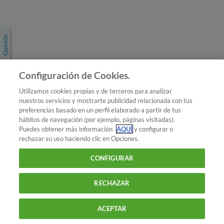
Únete a nosotros
Los más populares
Conoce OCU
Configuración de Cookies.
Más Información
Utilizamos cookies propias y de terceros para analizar
nuestros servicios y mostrarte publicidad relacionada con tus
© 2026 OCU
preferencias basado en un perfil elaborado a partir de tus
Condiciones generales de contratación de OCU
hábitos de navegación (por ejemplo, páginas visitadas).
Política de privacidad
Puedes obtener más información
AQUÍ
y configurar o
rechazar su uso haciendo clic en Opciones.
Uso del nombre y de los signos de OCU
Aviso Legal
Política de cookies
CONFIGURAR
RECHAZAR
ACEPTAR