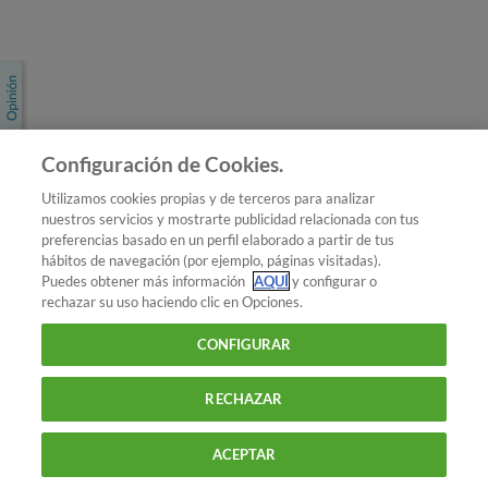
Únete a nosotros
Los más populares
Conoce OCU
Configuración de Cookies.
Más Información
Utilizamos cookies propias y de terceros para analizar
nuestros servicios y mostrarte publicidad relacionada con tus
© 2026 OCU
preferencias basado en un perfil elaborado a partir de tus
Condiciones generales de contratación de OCU
hábitos de navegación (por ejemplo, páginas visitadas).
Política de privacidad
Puedes obtener más información
AQUÍ
y configurar o
rechazar su uso haciendo clic en Opciones.
Uso del nombre y de los signos de OCU
Aviso Legal
Política de cookies
CONFIGURAR
RECHAZAR
ACEPTAR