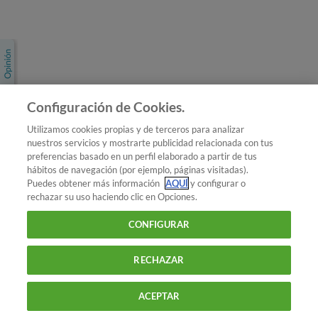
Únete a nosotros
Los más populares
Conoce OCU
Configuración de Cookies.
Más Información
Utilizamos cookies propias y de terceros para analizar
nuestros servicios y mostrarte publicidad relacionada con tus
© 2026 OCU
preferencias basado en un perfil elaborado a partir de tus
Condiciones generales de contratación de OCU
hábitos de navegación (por ejemplo, páginas visitadas).
Política de privacidad
Puedes obtener más información
AQUÍ
y configurar o
rechazar su uso haciendo clic en Opciones.
Uso del nombre y de los signos de OCU
Aviso Legal
Política de cookies
CONFIGURAR
RECHAZAR
ACEPTAR