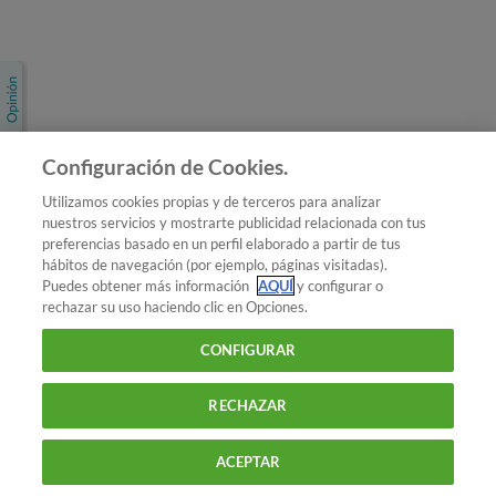
Únete a nosotros
Los más populares
Conoce OCU
Configuración de Cookies.
Más Información
Utilizamos cookies propias y de terceros para analizar
nuestros servicios y mostrarte publicidad relacionada con tus
© 2026 OCU
preferencias basado en un perfil elaborado a partir de tus
Condiciones generales de contratación de OCU
hábitos de navegación (por ejemplo, páginas visitadas).
Política de privacidad
Puedes obtener más información
AQUÍ
y configurar o
rechazar su uso haciendo clic en Opciones.
Uso del nombre y de los signos de OCU
Aviso Legal
Política de cookies
CONFIGURAR
RECHAZAR
ACEPTAR