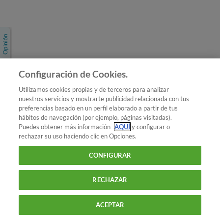
Únete a nosotros
Los más populares
Conoce OCU
Configuración de Cookies.
Más Información
Utilizamos cookies propias y de terceros para analizar
nuestros servicios y mostrarte publicidad relacionada con tus
© 2026 OCU
preferencias basado en un perfil elaborado a partir de tus
Condiciones generales de contratación de OCU
hábitos de navegación (por ejemplo, páginas visitadas).
Política de privacidad
Puedes obtener más información
AQUÍ
y configurar o
rechazar su uso haciendo clic en Opciones.
Uso del nombre y de los signos de OCU
Aviso Legal
Política de cookies
CONFIGURAR
RECHAZAR
ACEPTAR