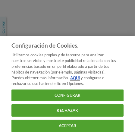
Únete a nosotros
Los más populares
Conoce OCU
Configuración de Cookies.
Más Información
Utilizamos cookies propias y de terceros para analizar
nuestros servicios y mostrarte publicidad relacionada con tus
© 2026 OCU
preferencias basado en un perfil elaborado a partir de tus
Condiciones generales de contratación de OCU
hábitos de navegación (por ejemplo, páginas visitadas).
Política de privacidad
Puedes obtener más información
AQUÍ
y configurar o
rechazar su uso haciendo clic en Opciones.
Uso del nombre y de los signos de OCU
Aviso Legal
Política de cookies
CONFIGURAR
RECHAZAR
ACEPTAR