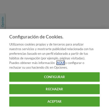
Únete a nosotros
Los más populares
Conoce OCU
Configuración de Cookies.
Más Información
Utilizamos cookies propias y de terceros para analizar
nuestros servicios y mostrarte publicidad relacionada con tus
© 2026 OCU
preferencias basado en un perfil elaborado a partir de tus
Condiciones generales de contratación de OCU
hábitos de navegación (por ejemplo, páginas visitadas).
Política de privacidad
Puedes obtener más información
AQUÍ
y configurar o
rechazar su uso haciendo clic en Opciones.
Uso del nombre y de los signos de OCU
Aviso Legal
Política de cookies
CONFIGURAR
RECHAZAR
ACEPTAR