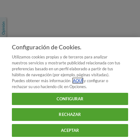
Únete a nosotros
Los más populares
Conoce OCU
Configuración de Cookies.
Más Información
Utilizamos cookies propias y de terceros para analizar
nuestros servicios y mostrarte publicidad relacionada con tus
© 2026 OCU
preferencias basado en un perfil elaborado a partir de tus
Condiciones generales de contratación de OCU
hábitos de navegación (por ejemplo, páginas visitadas).
Política de privacidad
Puedes obtener más información
AQUÍ
y configurar o
rechazar su uso haciendo clic en Opciones.
Uso del nombre y de los signos de OCU
Aviso Legal
Política de cookies
CONFIGURAR
RECHAZAR
ACEPTAR