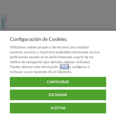
Únete a nosotros
Los más populares
Conoce OCU
Configuración de Cookies.
Más Información
Utilizamos cookies propias y de terceros para analizar
nuestros servicios y mostrarte publicidad relacionada con tus
© 2026 OCU
preferencias basado en un perfil elaborado a partir de tus
Condiciones generales de contratación de OCU
hábitos de navegación (por ejemplo, páginas visitadas).
Política de privacidad
Puedes obtener más información
AQUÍ
y configurar o
rechazar su uso haciendo clic en Opciones.
Uso del nombre y de los signos de OCU
Aviso Legal
Política de cookies
CONFIGURAR
RECHAZAR
ACEPTAR