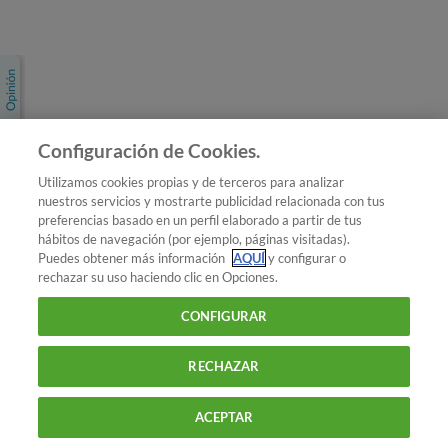
Únete a nosotros
Los más populares
Conoce OCU
Configuración de Cookies.
Más Información
Utilizamos cookies propias y de terceros para analizar
nuestros servicios y mostrarte publicidad relacionada con tus
© 2026 OCU
preferencias basado en un perfil elaborado a partir de tus
Condiciones generales de contratación de OCU
hábitos de navegación (por ejemplo, páginas visitadas).
Política de privacidad
Puedes obtener más información
AQUÍ
y configurar o
rechazar su uso haciendo clic en Opciones.
Uso del nombre y de los signos de OCU
Aviso Legal
Política de cookies
CONFIGURAR
RECHAZAR
ACEPTAR