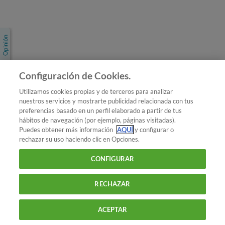
Únete a nosotros
Los más populares
Conoce OCU
Configuración de Cookies.
Más Información
Utilizamos cookies propias y de terceros para analizar
nuestros servicios y mostrarte publicidad relacionada con tus
© 2026 OCU
preferencias basado en un perfil elaborado a partir de tus
Condiciones generales de contratación de OCU
hábitos de navegación (por ejemplo, páginas visitadas).
Política de privacidad
Puedes obtener más información
AQUÍ
y configurar o
rechazar su uso haciendo clic en Opciones.
Uso del nombre y de los signos de OCU
Aviso Legal
Política de cookies
CONFIGURAR
RECHAZAR
ACEPTAR