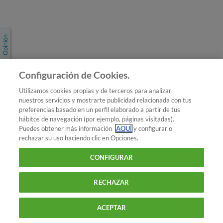
Únete a nosotros
Los más populares
Conoce OCU
Configuración de Cookies.
Más Información
Utilizamos cookies propias y de terceros para analizar
nuestros servicios y mostrarte publicidad relacionada con tus
© 2026 OCU
preferencias basado en un perfil elaborado a partir de tus
Condiciones generales de contratación de OCU
hábitos de navegación (por ejemplo, páginas visitadas).
Política de privacidad
Puedes obtener más información
AQUÍ
y configurar o
rechazar su uso haciendo clic en Opciones.
Uso del nombre y de los signos de OCU
Aviso Legal
Política de cookies
CONFIGURAR
RECHAZAR
ACEPTAR