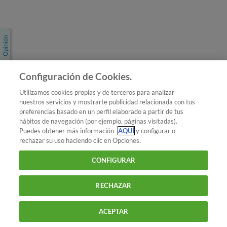
Únete a nosotros
Los más populares
Conoce OCU
Configuración de Cookies.
Más Información
Utilizamos cookies propias y de terceros para analizar
nuestros servicios y mostrarte publicidad relacionada con tus
© 2026 OCU
preferencias basado en un perfil elaborado a partir de tus
Condiciones generales de contratación de OCU
hábitos de navegación (por ejemplo, páginas visitadas).
Política de privacidad
Puedes obtener más información
AQUÍ
y configurar o
rechazar su uso haciendo clic en Opciones.
Uso del nombre y de los signos de OCU
Aviso Legal
Política de cookies
CONFIGURAR
RECHAZAR
ACEPTAR