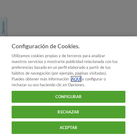
Únete a nosotros
Los más populares
Conoce OCU
Configuración de Cookies.
Más Información
Utilizamos cookies propias y de terceros para analizar
nuestros servicios y mostrarte publicidad relacionada con tus
© 2026 OCU
preferencias basado en un perfil elaborado a partir de tus
Condiciones generales de contratación de OCU
hábitos de navegación (por ejemplo, páginas visitadas).
Política de privacidad
Puedes obtener más información
AQUÍ
y configurar o
rechazar su uso haciendo clic en Opciones.
Uso del nombre y de los signos de OCU
Aviso Legal
Política de cookies
CONFIGURAR
RECHAZAR
ACEPTAR