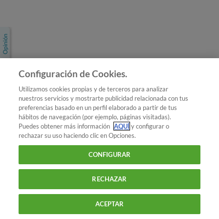
Únete a nosotros
Los más populares
Conoce OCU
Configuración de Cookies.
Más Información
Utilizamos cookies propias y de terceros para analizar
nuestros servicios y mostrarte publicidad relacionada con tus
© 2026 OCU
preferencias basado en un perfil elaborado a partir de tus
Condiciones generales de contratación de OCU
hábitos de navegación (por ejemplo, páginas visitadas).
Política de privacidad
Puedes obtener más información
AQUÍ
y configurar o
rechazar su uso haciendo clic en Opciones.
Uso del nombre y de los signos de OCU
Aviso Legal
Política de cookies
CONFIGURAR
RECHAZAR
ACEPTAR