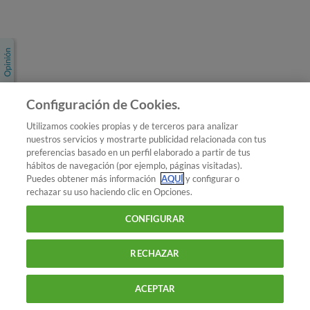
Únete a nosotros
Los más populares
Conoce OCU
Configuración de Cookies.
Más Información
Utilizamos cookies propias y de terceros para analizar
nuestros servicios y mostrarte publicidad relacionada con tus
© 2026 OCU
preferencias basado en un perfil elaborado a partir de tus
Condiciones generales de contratación de OCU
hábitos de navegación (por ejemplo, páginas visitadas).
Política de privacidad
Puedes obtener más información
AQUÍ
y configurar o
rechazar su uso haciendo clic en Opciones.
Uso del nombre y de los signos de OCU
Aviso Legal
Política de cookies
CONFIGURAR
RECHAZAR
ACEPTAR