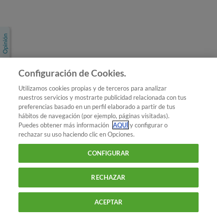
Únete a nosotros
Los más populares
Conoce OCU
Configuración de Cookies.
Más Información
Utilizamos cookies propias y de terceros para analizar
nuestros servicios y mostrarte publicidad relacionada con tus
© 2026 OCU
preferencias basado en un perfil elaborado a partir de tus
Condiciones generales de contratación de OCU
hábitos de navegación (por ejemplo, páginas visitadas).
Política de privacidad
Puedes obtener más información
AQUÍ
y configurar o
rechazar su uso haciendo clic en Opciones.
Uso del nombre y de los signos de OCU
Aviso Legal
Política de cookies
CONFIGURAR
RECHAZAR
ACEPTAR