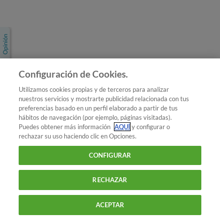
Únete a nosotros
Los más populares
Conoce OCU
Configuración de Cookies.
Más Información
Utilizamos cookies propias y de terceros para analizar
nuestros servicios y mostrarte publicidad relacionada con tus
© 2026 OCU
preferencias basado en un perfil elaborado a partir de tus
Condiciones generales de contratación de OCU
hábitos de navegación (por ejemplo, páginas visitadas).
Política de privacidad
Puedes obtener más información
AQUÍ
y configurar o
rechazar su uso haciendo clic en Opciones.
Uso del nombre y de los signos de OCU
Aviso Legal
Política de cookies
CONFIGURAR
RECHAZAR
ACEPTAR