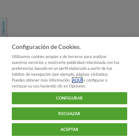
Únete a nosotros
Los más populares
Conoce OCU
Configuración de Cookies.
Más Información
Utilizamos cookies propias y de terceros para analizar
nuestros servicios y mostrarte publicidad relacionada con tus
© 2026 OCU
preferencias basado en un perfil elaborado a partir de tus
Condiciones generales de contratación de OCU
hábitos de navegación (por ejemplo, páginas visitadas).
Política de privacidad
Puedes obtener más información
AQUÍ
y configurar o
rechazar su uso haciendo clic en Opciones.
Uso del nombre y de los signos de OCU
Aviso Legal
Política de cookies
CONFIGURAR
RECHAZAR
ACEPTAR