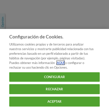
Únete a nosotros
Los más populares
Conoce OCU
Configuración de Cookies.
Más Información
Utilizamos cookies propias y de terceros para analizar
nuestros servicios y mostrarte publicidad relacionada con tus
© 2026 OCU
preferencias basado en un perfil elaborado a partir de tus
Condiciones generales de contratación de OCU
hábitos de navegación (por ejemplo, páginas visitadas).
Política de privacidad
Puedes obtener más información
AQUÍ
y configurar o
rechazar su uso haciendo clic en Opciones.
Uso del nombre y de los signos de OCU
Aviso Legal
Política de cookies
CONFIGURAR
RECHAZAR
ACEPTAR