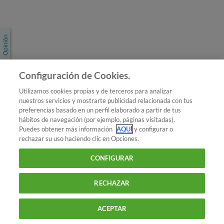
Únete a nosotros
Los más populares
Conoce OCU
Configuración de Cookies.
Más Información
Utilizamos cookies propias y de terceros para analizar
nuestros servicios y mostrarte publicidad relacionada con tus
© 2026 OCU
preferencias basado en un perfil elaborado a partir de tus
Condiciones generales de contratación de OCU
hábitos de navegación (por ejemplo, páginas visitadas).
Política de privacidad
Puedes obtener más información
AQUÍ
y configurar o
rechazar su uso haciendo clic en Opciones.
Uso del nombre y de los signos de OCU
Aviso Legal
Política de cookies
CONFIGURAR
RECHAZAR
ACEPTAR