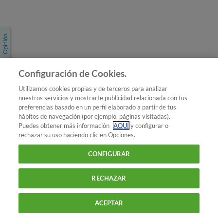
Únete a nosotros
Los más populares
Conoce OCU
Configuración de Cookies.
Más Información
Utilizamos cookies propias y de terceros para analizar
nuestros servicios y mostrarte publicidad relacionada con tus
© 2026 OCU
preferencias basado en un perfil elaborado a partir de tus
Condiciones generales de contratación de OCU
hábitos de navegación (por ejemplo, páginas visitadas).
Política de privacidad
Puedes obtener más información
AQUÍ
y configurar o
rechazar su uso haciendo clic en Opciones.
Uso del nombre y de los signos de OCU
Aviso Legal
Política de cookies
CONFIGURAR
RECHAZAR
ACEPTAR