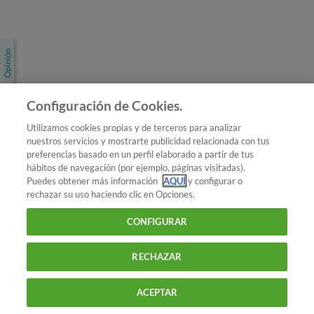
Únete a nosotros
Los más populares
Conoce OCU
Configuración de Cookies.
Más Información
Utilizamos cookies propias y de terceros para analizar
nuestros servicios y mostrarte publicidad relacionada con tus
© 2026 OCU
preferencias basado en un perfil elaborado a partir de tus
Condiciones generales de contratación de OCU
hábitos de navegación (por ejemplo, páginas visitadas).
Política de privacidad
Puedes obtener más información
AQUÍ
y configurar o
rechazar su uso haciendo clic en Opciones.
Uso del nombre y de los signos de OCU
Aviso Legal
Política de cookies
CONFIGURAR
RECHAZAR
ACEPTAR