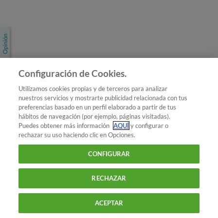
Únete a nosotros
Los más populares
Conoce OCU
Configuración de Cookies.
Más Información
Utilizamos cookies propias y de terceros para analizar
nuestros servicios y mostrarte publicidad relacionada con tus
© 2026 OCU
preferencias basado en un perfil elaborado a partir de tus
Condiciones generales de contratación de OCU
hábitos de navegación (por ejemplo, páginas visitadas).
Política de privacidad
Puedes obtener más información
AQUÍ
y configurar o
rechazar su uso haciendo clic en Opciones.
Uso del nombre y de los signos de OCU
Aviso Legal
Política de cookies
CONFIGURAR
RECHAZAR
ACEPTAR