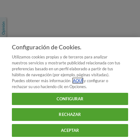
Únete a nosotros
Los más populares
Conoce OCU
Configuración de Cookies.
Más Información
Utilizamos cookies propias y de terceros para analizar
nuestros servicios y mostrarte publicidad relacionada con tus
© 2026 OCU
preferencias basado en un perfil elaborado a partir de tus
Condiciones generales de contratación de OCU
hábitos de navegación (por ejemplo, páginas visitadas).
Política de privacidad
Puedes obtener más información
AQUÍ
y configurar o
rechazar su uso haciendo clic en Opciones.
Uso del nombre y de los signos de OCU
Aviso Legal
Política de cookies
CONFIGURAR
RECHAZAR
ACEPTAR