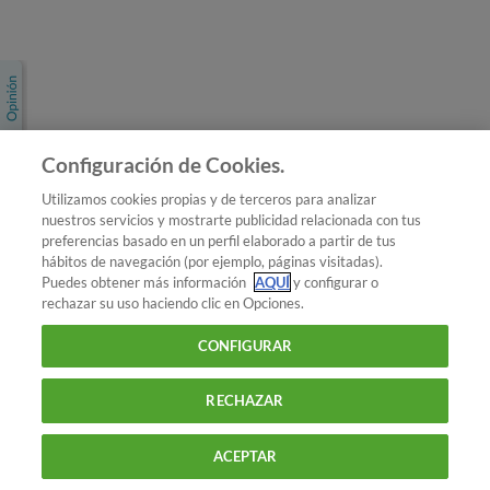
Únete a nosotros
Los más populares
Conoce OCU
Configuración de Cookies.
Más Información
Utilizamos cookies propias y de terceros para analizar
nuestros servicios y mostrarte publicidad relacionada con tus
© 2026 OCU
preferencias basado en un perfil elaborado a partir de tus
Condiciones generales de contratación de OCU
hábitos de navegación (por ejemplo, páginas visitadas).
Política de privacidad
Puedes obtener más información
AQUÍ
y configurar o
rechazar su uso haciendo clic en Opciones.
Uso del nombre y de los signos de OCU
Aviso Legal
Política de cookies
CONFIGURAR
RECHAZAR
ACEPTAR