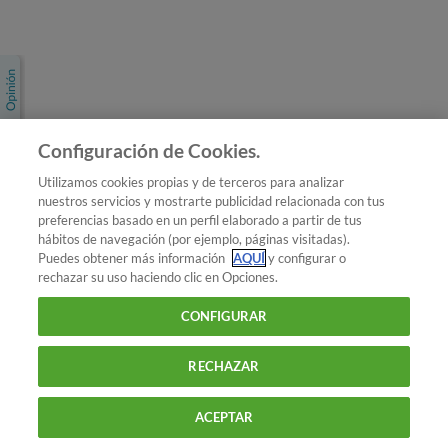
Únete a nosotros
Los más populares
Conoce OCU
Configuración de Cookies.
Más Información
Utilizamos cookies propias y de terceros para analizar
nuestros servicios y mostrarte publicidad relacionada con tus
© 2026 OCU
preferencias basado en un perfil elaborado a partir de tus
Condiciones generales de contratación de OCU
hábitos de navegación (por ejemplo, páginas visitadas).
Política de privacidad
Puedes obtener más información
AQUÍ
y configurar o
rechazar su uso haciendo clic en Opciones.
Uso del nombre y de los signos de OCU
Aviso Legal
Política de cookies
CONFIGURAR
RECHAZAR
ACEPTAR