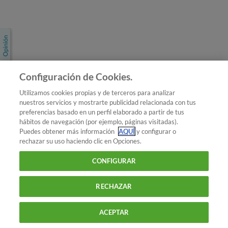
Únete a nosotros
Los más populares
Conoce OCU
Configuración de Cookies.
Más Información
Utilizamos cookies propias y de terceros para analizar
nuestros servicios y mostrarte publicidad relacionada con tus
© 2026 OCU
preferencias basado en un perfil elaborado a partir de tus
Condiciones generales de contratación de OCU
hábitos de navegación (por ejemplo, páginas visitadas).
Política de privacidad
Puedes obtener más información
AQUÍ
y configurar o
rechazar su uso haciendo clic en Opciones.
Uso del nombre y de los signos de OCU
Aviso Legal
Política de cookies
CONFIGURAR
RECHAZAR
ACEPTAR