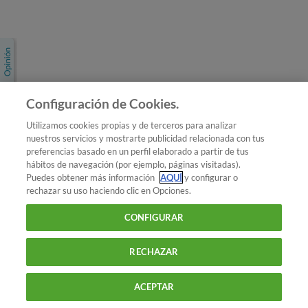
Únete a nosotros
Los más populares
Conoce OCU
Configuración de Cookies.
Más Información
Utilizamos cookies propias y de terceros para analizar
nuestros servicios y mostrarte publicidad relacionada con tus
© 2026 OCU
preferencias basado en un perfil elaborado a partir de tus
Condiciones generales de contratación de OCU
hábitos de navegación (por ejemplo, páginas visitadas).
Política de privacidad
Puedes obtener más información
AQUÍ
y configurar o
rechazar su uso haciendo clic en Opciones.
Uso del nombre y de los signos de OCU
Aviso Legal
Política de cookies
CONFIGURAR
RECHAZAR
ACEPTAR