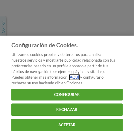
Únete a nosotros
Los más populares
Conoce OCU
Configuración de Cookies.
Más Información
Utilizamos cookies propias y de terceros para analizar
nuestros servicios y mostrarte publicidad relacionada con tus
© 2026 OCU
preferencias basado en un perfil elaborado a partir de tus
Condiciones generales de contratación de OCU
hábitos de navegación (por ejemplo, páginas visitadas).
Política de privacidad
Puedes obtener más información
AQUÍ
y configurar o
rechazar su uso haciendo clic en Opciones.
Uso del nombre y de los signos de OCU
Aviso Legal
Política de cookies
CONFIGURAR
RECHAZAR
ACEPTAR