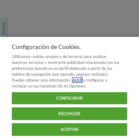
Únete a nosotros
Los más populares
Conoce OCU
Configuración de Cookies.
Más Información
Utilizamos cookies propias y de terceros para analizar
nuestros servicios y mostrarte publicidad relacionada con tus
© 2026 OCU
preferencias basado en un perfil elaborado a partir de tus
Condiciones generales de contratación de OCU
hábitos de navegación (por ejemplo, páginas visitadas).
Política de privacidad
Puedes obtener más información
AQUÍ
y configurar o
rechazar su uso haciendo clic en Opciones.
Uso del nombre y de los signos de OCU
Aviso Legal
Política de cookies
CONFIGURAR
RECHAZAR
ACEPTAR