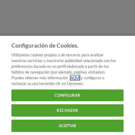
Únete a nosotros
Los más populares
Conoce OCU
Configuración de Cookies.
Más Información
Utilizamos cookies propias y de terceros para analizar
nuestros servicios y mostrarte publicidad relacionada con tus
© 2026 OCU
preferencias basado en un perfil elaborado a partir de tus
Condiciones generales de contratación de OCU
hábitos de navegación (por ejemplo, páginas visitadas).
Política de privacidad
Puedes obtener más información
AQUÍ
y configurar o
rechazar su uso haciendo clic en Opciones.
Uso del nombre y de los signos de OCU
Aviso Legal
Política de cookies
CONFIGURAR
RECHAZAR
ACEPTAR