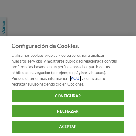
Únete a nosotros
Los más populares
Conoce OCU
Configuración de Cookies.
Más Información
Utilizamos cookies propias y de terceros para analizar
nuestros servicios y mostrarte publicidad relacionada con tus
© 2026 OCU
preferencias basado en un perfil elaborado a partir de tus
Condiciones generales de contratación de OCU
hábitos de navegación (por ejemplo, páginas visitadas).
Política de privacidad
Puedes obtener más información
AQUÍ
y configurar o
rechazar su uso haciendo clic en Opciones.
Uso del nombre y de los signos de OCU
Aviso Legal
Política de cookies
CONFIGURAR
RECHAZAR
ACEPTAR