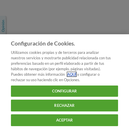
Únete a nosotros
Los más populares
Conoce OCU
Configuración de Cookies.
Más Información
Utilizamos cookies propias y de terceros para analizar
nuestros servicios y mostrarte publicidad relacionada con tus
© 2026 OCU
preferencias basado en un perfil elaborado a partir de tus
Condiciones generales de contratación de OCU
hábitos de navegación (por ejemplo, páginas visitadas).
Política de privacidad
Puedes obtener más información
AQUÍ
y configurar o
rechazar su uso haciendo clic en Opciones.
Uso del nombre y de los signos de OCU
Aviso Legal
Política de cookies
CONFIGURAR
RECHAZAR
ACEPTAR