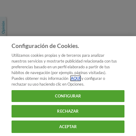
Únete a nosotros
Los más populares
Conoce OCU
Configuración de Cookies.
Más Información
Utilizamos cookies propias y de terceros para analizar
nuestros servicios y mostrarte publicidad relacionada con tus
© 2026 OCU
preferencias basado en un perfil elaborado a partir de tus
Condiciones generales de contratación de OCU
hábitos de navegación (por ejemplo, páginas visitadas).
Política de privacidad
Puedes obtener más información
AQUÍ
y configurar o
rechazar su uso haciendo clic en Opciones.
Uso del nombre y de los signos de OCU
Aviso Legal
Política de cookies
CONFIGURAR
RECHAZAR
ACEPTAR