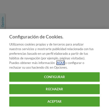
Únete a nosotros
Los más populares
Conoce OCU
Configuración de Cookies.
Más Información
Utilizamos cookies propias y de terceros para analizar
nuestros servicios y mostrarte publicidad relacionada con tus
© 2026 OCU
preferencias basado en un perfil elaborado a partir de tus
Condiciones generales de contratación de OCU
hábitos de navegación (por ejemplo, páginas visitadas).
Política de privacidad
Puedes obtener más información
AQUÍ
y configurar o
rechazar su uso haciendo clic en Opciones.
Uso del nombre y de los signos de OCU
Aviso Legal
Política de cookies
CONFIGURAR
RECHAZAR
ACEPTAR