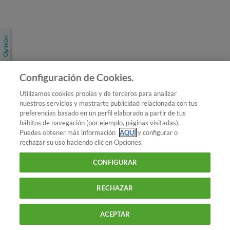
Únete a nosotros
Los más populares
Conoce OCU
Configuración de Cookies.
Más Información
Utilizamos cookies propias y de terceros para analizar
nuestros servicios y mostrarte publicidad relacionada con tus
© 2026 OCU
preferencias basado en un perfil elaborado a partir de tus
Condiciones generales de contratación de OCU
hábitos de navegación (por ejemplo, páginas visitadas).
Política de privacidad
Puedes obtener más información
AQUÍ
y configurar o
rechazar su uso haciendo clic en Opciones.
Uso del nombre y de los signos de OCU
Aviso Legal
Política de cookies
CONFIGURAR
RECHAZAR
ACEPTAR