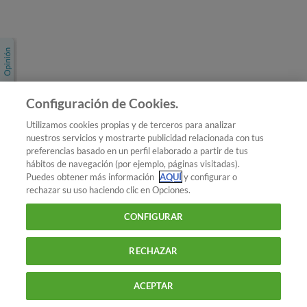
Únete a nosotros
Los más populares
Conoce OCU
Configuración de Cookies.
Más Información
Utilizamos cookies propias y de terceros para analizar
nuestros servicios y mostrarte publicidad relacionada con tus
© 2026 OCU
preferencias basado en un perfil elaborado a partir de tus
Condiciones generales de contratación de OCU
hábitos de navegación (por ejemplo, páginas visitadas).
Política de privacidad
Puedes obtener más información
AQUÍ
y configurar o
rechazar su uso haciendo clic en Opciones.
Uso del nombre y de los signos de OCU
Aviso Legal
Política de cookies
CONFIGURAR
RECHAZAR
ACEPTAR