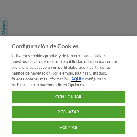
Únete a nosotros
Los más populares
Conoce OCU
Configuración de Cookies.
Más Información
Utilizamos cookies propias y de terceros para analizar
nuestros servicios y mostrarte publicidad relacionada con tus
© 2026 OCU
preferencias basado en un perfil elaborado a partir de tus
Condiciones generales de contratación de OCU
hábitos de navegación (por ejemplo, páginas visitadas).
Política de privacidad
Puedes obtener más información
AQUÍ
y configurar o
rechazar su uso haciendo clic en Opciones.
Uso del nombre y de los signos de OCU
Aviso Legal
Política de cookies
CONFIGURAR
RECHAZAR
ACEPTAR