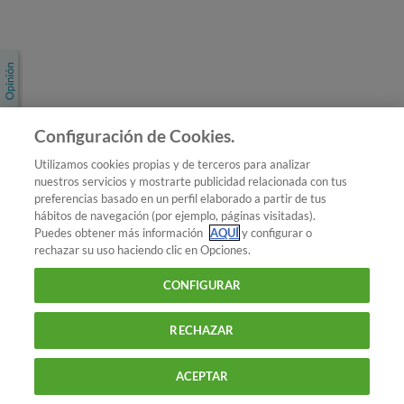
Únete a nosotros
Los más populares
Conoce OCU
Configuración de Cookies.
Más Información
Utilizamos cookies propias y de terceros para analizar
nuestros servicios y mostrarte publicidad relacionada con tus
© 2026 OCU
preferencias basado en un perfil elaborado a partir de tus
Condiciones generales de contratación de OCU
hábitos de navegación (por ejemplo, páginas visitadas).
Política de privacidad
Puedes obtener más información
AQUÍ
y configurar o
rechazar su uso haciendo clic en Opciones.
Uso del nombre y de los signos de OCU
Aviso Legal
Política de cookies
CONFIGURAR
RECHAZAR
ACEPTAR