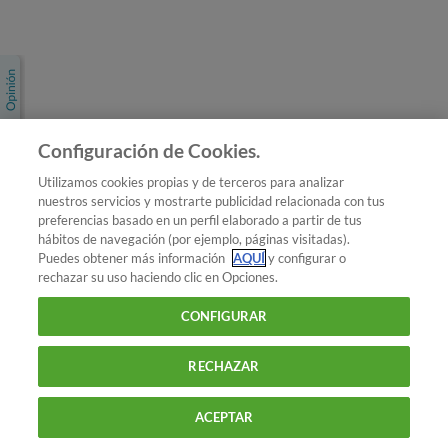
Únete a nosotros
Los más populares
Conoce OCU
Configuración de Cookies.
Más Información
Utilizamos cookies propias y de terceros para analizar
nuestros servicios y mostrarte publicidad relacionada con tus
© 2026 OCU
preferencias basado en un perfil elaborado a partir de tus
Condiciones generales de contratación de OCU
hábitos de navegación (por ejemplo, páginas visitadas).
Política de privacidad
Puedes obtener más información
AQUÍ
y configurar o
rechazar su uso haciendo clic en Opciones.
Uso del nombre y de los signos de OCU
Aviso Legal
Política de cookies
CONFIGURAR
RECHAZAR
ACEPTAR