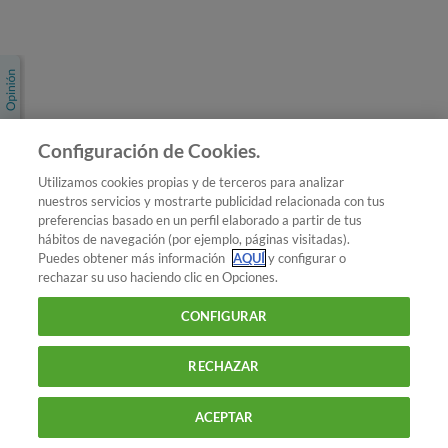
Únete a nosotros
Los más populares
Conoce OCU
Configuración de Cookies.
Más Información
Utilizamos cookies propias y de terceros para analizar
nuestros servicios y mostrarte publicidad relacionada con tus
© 2026 OCU
preferencias basado en un perfil elaborado a partir de tus
Condiciones generales de contratación de OCU
hábitos de navegación (por ejemplo, páginas visitadas).
Política de privacidad
Puedes obtener más información
AQUÍ
y configurar o
rechazar su uso haciendo clic en Opciones.
Uso del nombre y de los signos de OCU
Aviso Legal
Política de cookies
CONFIGURAR
RECHAZAR
ACEPTAR