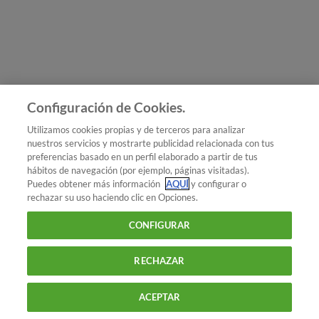
Únete a nosotros
Los más populares
Conoce OCU
Configuración de Cookies.
Más Información
Utilizamos cookies propias y de terceros para analizar
nuestros servicios y mostrarte publicidad relacionada con tus
© 2026 OCU
preferencias basado en un perfil elaborado a partir de tus
Condiciones generales de contratación de OCU
hábitos de navegación (por ejemplo, páginas visitadas).
Política de privacidad
Puedes obtener más información
AQUÍ
y configurar o
rechazar su uso haciendo clic en Opciones.
Uso del nombre y de los signos de OCU
Aviso Legal
Política de cookies
CONFIGURAR
RECHAZAR
ACEPTAR