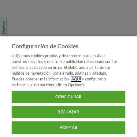
Únete a nosotros
Los más populares
Conoce OCU
Configuración de Cookies.
Más Información
Utilizamos cookies propias y de terceros para analizar
nuestros servicios y mostrarte publicidad relacionada con tus
© 2026 OCU
preferencias basado en un perfil elaborado a partir de tus
Condiciones generales de contratación de OCU
hábitos de navegación (por ejemplo, páginas visitadas).
Política de privacidad
Puedes obtener más información
AQUÍ
y configurar o
rechazar su uso haciendo clic en Opciones.
Uso del nombre y de los signos de OCU
Aviso Legal
Política de cookies
CONFIGURAR
RECHAZAR
ACEPTAR