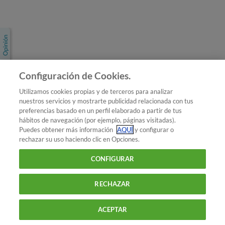
Únete a nosotros
Los más populares
Conoce OCU
Configuración de Cookies.
Más Información
Utilizamos cookies propias y de terceros para analizar
nuestros servicios y mostrarte publicidad relacionada con tus
© 2026 OCU
preferencias basado en un perfil elaborado a partir de tus
Condiciones generales de contratación de OCU
hábitos de navegación (por ejemplo, páginas visitadas).
Política de privacidad
Puedes obtener más información
AQUÍ
y configurar o
rechazar su uso haciendo clic en Opciones.
Uso del nombre y de los signos de OCU
Aviso Legal
Política de cookies
CONFIGURAR
RECHAZAR
ACEPTAR