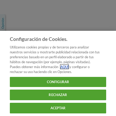
Únete a nosotros
Los más populares
Conoce OCU
Configuración de Cookies.
Más Información
Utilizamos cookies propias y de terceros para analizar
nuestros servicios y mostrarte publicidad relacionada con tus
© 2026 OCU
preferencias basado en un perfil elaborado a partir de tus
Condiciones generales de contratación de OCU
hábitos de navegación (por ejemplo, páginas visitadas).
Política de privacidad
Puedes obtener más información
AQUÍ
y configurar o
rechazar su uso haciendo clic en Opciones.
Uso del nombre y de los signos de OCU
Aviso Legal
Política de cookies
CONFIGURAR
RECHAZAR
ACEPTAR