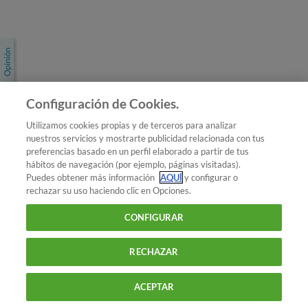
Únete a nosotros
Los más populares
Conoce OCU
Configuración de Cookies.
Más Información
Utilizamos cookies propias y de terceros para analizar
nuestros servicios y mostrarte publicidad relacionada con tus
© 2026 OCU
preferencias basado en un perfil elaborado a partir de tus
Condiciones generales de contratación de OCU
hábitos de navegación (por ejemplo, páginas visitadas).
Política de privacidad
Puedes obtener más información
AQUÍ
y configurar o
rechazar su uso haciendo clic en Opciones.
Uso del nombre y de los signos de OCU
Aviso Legal
Política de cookies
CONFIGURAR
RECHAZAR
ACEPTAR